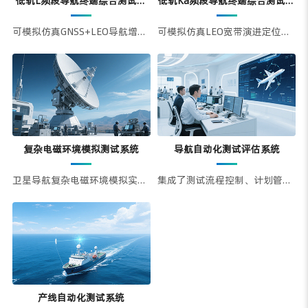
低轨L频段导航终端综合测试系
低轨Ka频段导航终端综合测试系
统
统
可模拟仿真GNSS+LEO导航增强
可模拟仿真LEO宽带演进定位授
信号，实现对通用导航增强终端
时信号，实现对宽带导航增强终
和应用模组GNSS信号定位、快
端及应用模组的抗干扰定位授时
速精密定位、安全定位授时和导
性能测试
航增强服务性能测试
复杂电磁环境模拟测试系统
导航自动化测试评估系统
卫星导航复杂电磁环境模拟实验
集成了测试流程控制、计划管
室通过构建无线测试环境来模拟
理、分析评估、数据存储检索和
开放环境中可见星座导航信号及
测试报告自动生成等核心功能，
可能面临的多种复杂干扰
为导航终端测试提供智能化解决
方案
产线自动化测试系统